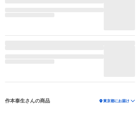
作本泰生さんの商品
location_on
東京都にお届け