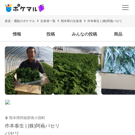
産直・通販のポケマル
生産者一覧
熊本県の生産者
作本泰生 | (株)阿蘓パセリ
情報
投稿
みんなの投稿
商品
熊本県阿蘓郡南小国町
作本泰生 | (株)阿蘓パセリ
パセリ