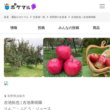
産直・通販のポケマル
生産者一覧
長野県の生産者
吉池拓也 | 吉池果樹園
情報
投稿
みんなの投稿
商品
長野県須坂市
吉池拓也 | 吉池果樹園
りんご・ぶどう・ジュース