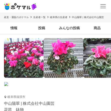
産直・通販のポケマル
生産者一覧
岐阜県の生産者
中山陽翠 | 株式会社中山園芸
情報
投稿
みんなの投稿
商品
岐阜県瑞浪市
中山陽翠 | 株式会社中山園芸
花苗 鉢物