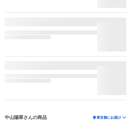
中山陽翠さんの商品
location_on
東京都にお届け