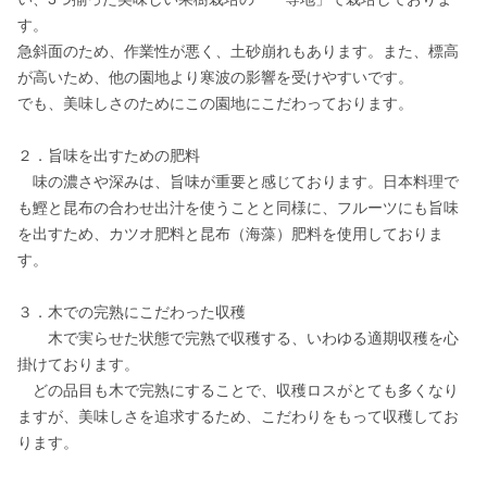
す。

急斜面のため、作業性が悪く、土砂崩れもあります。また、標高
が高いため、他の園地より寒波の影響を受けやすいです。

でも、美味しさのためにこの園地にこだわっております。

２．旨味を出すための肥料

　味の濃さや深みは、旨味が重要と感じております。日本料理で
も鰹と昆布の合わせ出汁を使うことと同様に、フルーツにも旨味
を出すため、カツオ肥料と昆布（海藻）肥料を使用しておりま
す。

３．木での完熟にこだわった収穫

　　木で実らせた状態で完熟で収穫する、いわゆる適期収穫を心
掛けております。

　どの品目も木で完熟にすることで、収穫ロスがとても多くなり
ますが、美味しさを追求するため、こだわりをもって収穫してお
ります。
