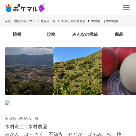
産直・通販のポケマル
生産者一覧
和歌山県の生産者
木村竜二 | 木村農園
情報
投稿
みんなの投稿
商品
和歌山県紀の川市
木村竜二 | 木村農園
みかん、はっさく、不知火、せとか、はるみ、柿、桃