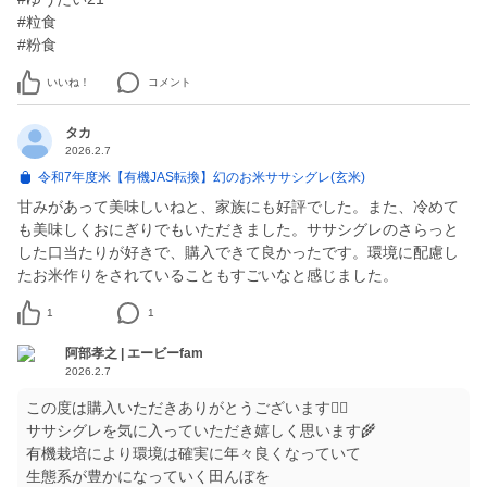
#粒食
#粉食
いいね！
コメント
タカ
2026.2.7
令和7年度米【有機JAS転換】幻のお米ササシグレ(玄米)
甘みがあって美味しいねと、家族にも好評でした。また、冷めて
も美味しくおにぎりでもいただきました。ササシグレのさらっと
した口当たりが好きで、購入できて良かったです。環境に配慮し
たお米作りをされていることもすごいなと感じました。
1
1
阿部孝之 | エービーfam
2026.2.7
この度は購入いただきありがとうございます🙇‍♀️
ササシグレを気に入っていただき嬉しく思います🌾
有機栽培により環境は確実に年々良くなっていて
生態系が豊かになっていく田んぼを