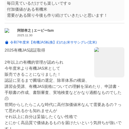
毎日見ているだけでも楽しいです☺️
付加価値がある有機米
需要がある限り今後も作り続けていきたいと思います！
阿部孝之 | エービーfam
2025.11.30
令和7年度米【有機JAS転換】幻のお米ササシグレ(玄米)
2025有機JAS認証取得
2年以上の有機的管理が認められ
今年度米より有機JAS米として
販売できることになりました！
認証に至るまで圃場の選定、除草体系の構築、
講習会受講、有機JAS規格についての理解を深めたり、申請書・
手順書の作成、書類審査、実地検査などかなり過酷なものでした
🫠
世間からしたらこんな時代に高付加価値米なんて需要あるの？っ
て思われるかも知れませんが
それ以上に自分は妥協したくない性格で
とにかく高品質で価値あるものを届けたいという気持ちが強いで
す！