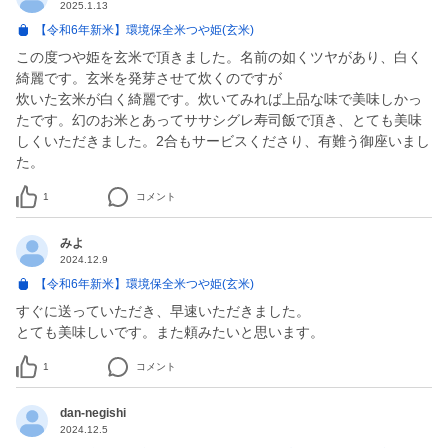
2025.1.13
【令和6年新米】環境保全米つや姫(玄米)
この度つや姫を玄米で頂きました。名前の如くツヤがあり、白く
綺麗です。玄米を発芽させて炊くのですが
炊いた玄米が白く綺麗です。炊いてみれば上品な味で美味しかっ
たです。幻のお米とあってササシグレ寿司飯で頂き、とても美味
しくいただきました。2合もサービスくださり、有難う御座いまし
た。
1
コメント
みよ
2024.12.9
【令和6年新米】環境保全米つや姫(玄米)
すぐに送っていただき、早速いただきました。
とても美味しいです。また頼みたいと思います。
1
コメント
dan-negishi
2024.12.5