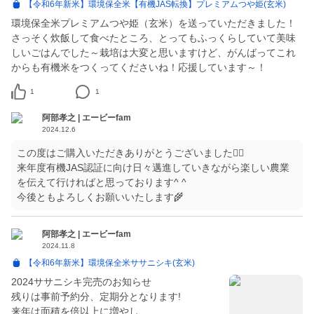
【令和6年新米】環境保全米【有機JAS転換】プレミアムつや姫(玄米)
環境保全米プレミアムつや姫（玄米）を送っていただきました！
さっそく炊飯して食べたところ、とってもふっくらしていて美味
しいごはんでした～栽培は大変と思いますけど、がんばってこれ
からも有機米をつくってくださいね！応援しています～！
1
1
阿部孝之 | エービーfam
2024.12.6
この度はご購入いただきありがとうございました🙇‍♀️
来年度有機JAS認証に向け日々邁進していきながら楽しい農業
を伝えて行ければと思っております^ ^
今後ともよろしくお願いいたします🌾
阿部孝之 | エービーfam
2024.11.8
【令和6年新米】環境保全米ササニシキ(玄米)
2024ササニシキ完売のお知らせ
残りは事前予約分、定期分となります!
来年は面積を倍以上に増やし