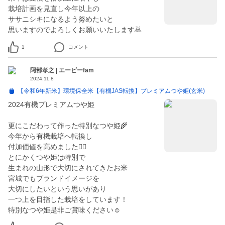
栽培計画を見直し今年以上の
ササニシキになるよう努めたいと
思いますのでよろしくお願いいたします🙇
1
コメント
阿部孝之 | エービーfam
2024.11.8
【令和6年新米】環境保全米【有機JAS転換】プレミアムつや姫(玄米)
2024有機プレミアムつや姫
更にこだわって作った特別なつや姫🌾
今年から有機栽培へ転換し
付加価値を高めました🙋‍♂️
とにかくつや姫は特別で
生まれの山形で大切にされてきたお米
宮城でもブランドイメージを
大切にしたいという思いがあり
一つ上を目指した栽培をしています！
特別なつや姫是非ご賞味ください☺️