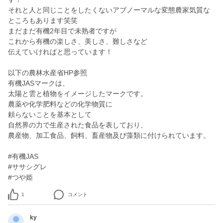
それと人と同じことをしたくないアブノーマルな変態農家気質な
ところもあります笑笑
まだまだ有機2年目で未熟者ですが
これから有機の楽しさ、美しさ、難しさなど
伝えていければと思っています！
以下の農林水産省HP参照
有機JASマークは、
太陽と雲と植物をイメージしたマークです。
農薬や化学肥料などの化学物質に
頼らないことを基本として
自然界の力で生産された食品を表しており、
農産物、加工食品、飼料、畜産物及び藻類に付けられています。
#有機JAS
#ササシグレ
#つや姫
1
コメント
ky