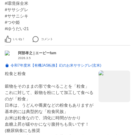
#環境保全米
#ササシグレ
#ササニシキ
#つや姫
#ゆうだい21
いいね！
コメント
阿部孝之 | エービーfam
2026.3.5
令和7年度米【有機JAS転換】幻のお米ササシグレ(玄米)
粒食と粉食
穀物をそのままの形で食べることを「粒食」
これに対して、穀物を粉にして加工して食べる
のが「粉食」
日本は、うどんや蕎麦などの粉食もありますが
基本的には典型的な「粒食民族」
お米は粒食なので、消化に時間がかかり
血糖上昇が緩やかになり腹持ちも良いです！
(糖尿病食にも推奨