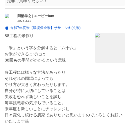
是非ご賞味ください！
阿部孝之 | エービーfam
2026.3.12
令和7年度米【環境保全米】ササニシキ(玄米)
88工程の米作り
「米」という字を分解すると「八十八」
お米ができるまでには
88回もの手間がかかるという意味
各工程には様々な方法があったり
それぞれの圃場によっても
やり方が大きく変わったりします。
自分が特に大切にしていることは
失敗を恐れず新しいことを試し
毎年挑戦者の気持ちでいること。
来年度も新しいことにチャレンジし
日々変化し続ける農家でありたいと思いますのでよろしくお願い
いたします🙇