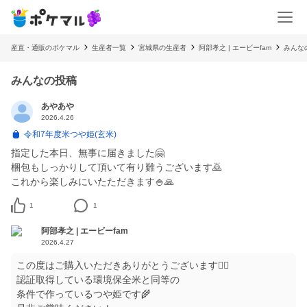
産直・通販のポケマル
生産者一覧
宮城県の生産者
阿部孝之 | エービーfam
みんな
みんなの投稿
あやあや
2026.4.26
令和7年度米つや姫(玄米)
指定した本日、無事に届きました🤗
梱包もしっかりして頂いて有り難うございます🙇
これから楽しみにいたただきます🍚🙏
1
1
阿部孝之 | エービーfam
2026.4.27
この度はご購入いただきありがとうございます🙇‍♀️
認証取得している環境保全米と同等の
条件で作っているつや姫です🌾