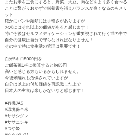
またお米を主食にすると、野菜、大豆、肉などをより多く食べる
ことに繋がりおかずで栄養素を補えバランスが良くなるのもメリ
ット
確かにパンや麺類には手軽さがありますが
お米にはそれ以上の価値があると感じます！
特に今後はセルフメディケーションが重要視されて行く世の中で
自分の健康は自分で守らなければなりません！
その中で特に食生活の管理は重要です！
白米5キロ5000円を
ご飯茶碗1杯に換算すると約65円
高いと感じる方もいるかもしれません。
今後米離れも危惧されていますが
自分は以上の付加価値を再認識した上で
日本人の主食は米しかないなと感じます！
#有機JAS
#環境保全米
#ササシグレ
#ササニシキ
#つや姫
#ゆうだい21