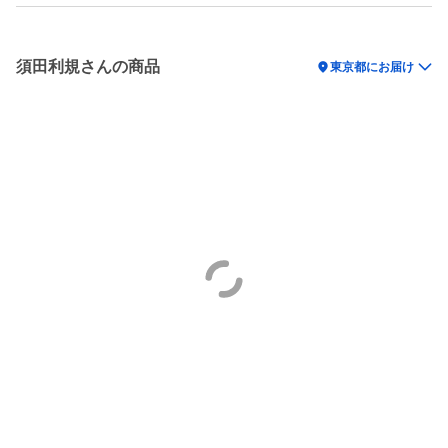
須田利規さんの商品
location_on
東京都にお届け