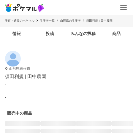
産直・通販のポケマル
生産者一覧
山形県の生産者
須田利規 | 田中農園
情報
投稿
みんなの投稿
商品
山形県東根市
須田利規 | 田中農園
-
-
販売中の商品