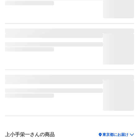
上小手栄一さんの商品
location_on
東京都にお届け