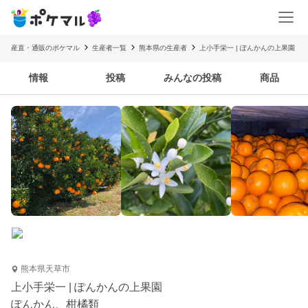
産直・通販のポケマル
生産者一覧
熊本県の生産者
上小手栄一 | ぽんかんの上果園
情報
投稿
みんなの投稿
商品
熊本県天草市
上小手栄一 | ぽんかんの上果園
ぽんかん、柑橘類