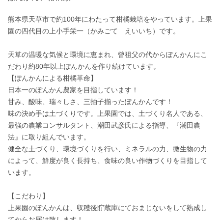
熊本県天草市で約100年にわたって柑橘栽培をやっています。上果
園の四代目の上小手栄一（かみごて　えいいち）です。

天草の温暖な気候と環境に恵まれ、曾祖父の代からぽんかんにこ
だわり約80年以上ぽんかんを作り続けています。

【ぽんかんによる柑橘革命】

日本一のぽんかん農家を目指しています！

甘み、酸味、瑞々しさ、三拍子揃ったぽんかんです！

味の決め手は土づくりです。上果園では、土づくり名人である、
最強の農業コンサルタント、潮田武彦氏による指導、『潮田農
法』に取り組んでいます。

健全な土づくり、環境づくりを行い、ミネラルの力、微生物の力
によって、鮮度が良く長持ち、食味の良い作物づくりを目指して
います。

【こだわり】

上果園のぽんかんは、収穫後貯蔵庫にておまじないをして熟成し
てからお届け致します！
