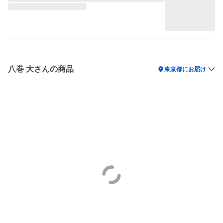
八巻 大さんの商品
location_on
東京都にお届け