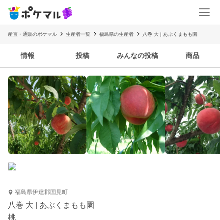
産直・通販のポケマル
生産者一覧
福島県の生産者
八巻 大 | あぶくまもも園
情報
投稿
みんなの投稿
商品
福島県伊達郡国見町
八巻 大 | あぶくまもも園
桃