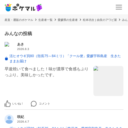
産直・通販のポケマル
生産者一覧
愛媛県の生産者
松本功次 | 由良のアワビ屋
みん
みんなの投稿
あき
2026.8.3
活ヒオウギ貝80（殻長75～84ミリ）「クール便」愛媛宇和島産 生きた
ままお届け
早速焼いて食べました！味が濃厚で食感もぷり
っぷり。美味しかったです。
いいね！
コメント
咲紀
2026.4.7