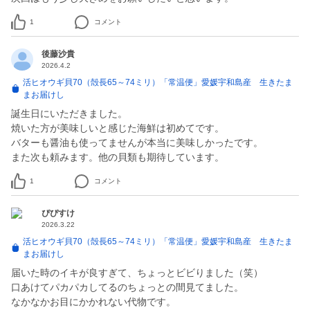
1
コメント
後藤沙貴
2026.4.2
活ヒオウギ貝70（殻長65～74ミリ）「常温便」愛媛宇和島産 生きたま
まお届けし
誕生日にいただきました。
焼いた方が美味しいと感じた海鮮は初めてです。
バターも醤油も使ってませんが本当に美味しかったです。
また次も頼みます。他の貝類も期待しています。
1
コメント
ぴぴすけ
2026.3.22
活ヒオウギ貝70（殻長65～74ミリ）「常温便」愛媛宇和島産 生きたま
まお届けし
届いた時のイキが良すぎて、ちょっとビビりました（笑）
口あけてパカパカしてるのちょっとの間見てました。
なかなかお目にかかれない代物です。