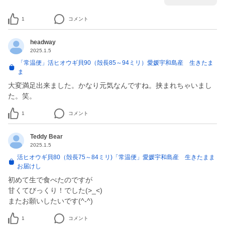
1
コメント
headway
2025.1.5
「常温便」活ヒオウギ貝90（殻長85～94ミリ）愛媛宇和島産 生きたま
ま
大変満足出来ました。かなり元気なんですね。挟まれちゃいまし
た。笑。
1
コメント
Teddy Bear
2025.1.5
活ヒオウギ貝80（殻長75～84ミリ)「常温便」愛媛宇和島産 生きたまま
お届けし
初めて生で食べたのですが
甘くてびっくり！でした(>_<)
またお願いしたいです(^-^)
1
コメント