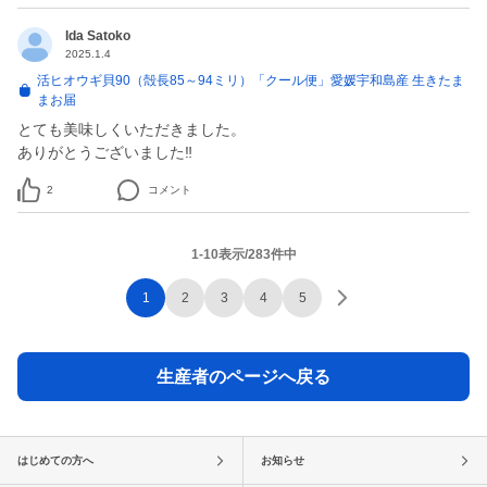
Ida Satoko
2025.1.4
活ヒオウギ貝90（殻長85～94ミリ）「クール便」愛媛宇和島産 生きたま
まお届
とても美味しくいただきました。
ありがとうございました‼︎
2
コメント
1-10表示/283件中
1
2
3
4
5
生産者のページへ戻る
はじめての方へ
お知らせ