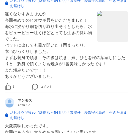
活ヒオウギ貝80（殻長75～84ミリ)「常温便」愛媛宇和島産 生きたまま
お届けし
遅くなりすみません💦
今回初めてのヒオウギ貝をいただきました！
海水に浸かり網を切り取り出そうとしたら、水
をピューピュー吐くほどとっても生きの良い物
でした。
バットに出しても蓋が開いたり閉まったり。
本当びっくりしました。
まずお刺身で頂き、その後は焼き、煮、ひもを桜の葉蒸しにした
りと、刺身で頂くよりも焼きが1番美味しかったです！
また頼みたいです！！
ありがとうございました。
1
コメント
マンモス
2026.4.6
活ヒオウギ貝80（殻長75～84ミリ)「常温便」愛媛宇和島産 生きたまま
お届けし
大変美味しかったです。
次回はもう少し大きめをお願いしたいと思います。