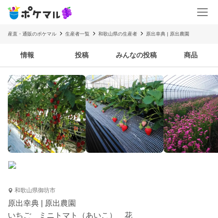
産直・通販のポケマル
生産者一覧
和歌山県の生産者
原出幸典 | 原出農園
情報
投稿
みんなの投稿
商品
和歌山県御坊市
原出幸典 | 原出農園
いちご ミニトマト（あいこ） 花