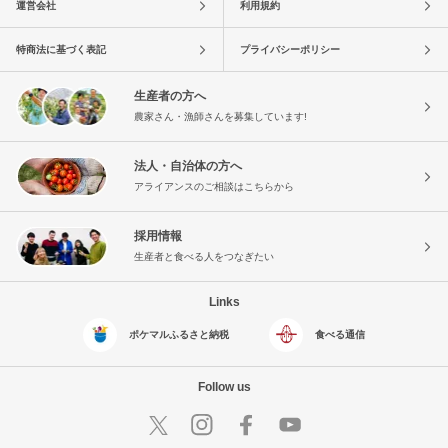
運営会社
利用規約
特商法に基づく表記
プライバシーポリシー
生産者の方へ
農家さん・漁師さんを募集しています!
法人・自治体の方へ
アライアンスのご相談はこちらから
採用情報
生産者と食べる人をつなぎたい
Links
ポケマルふるさと納税
食べる通信
Follow us