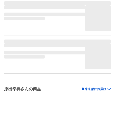
原出幸典さんの商品
location_on
東京都にお届け