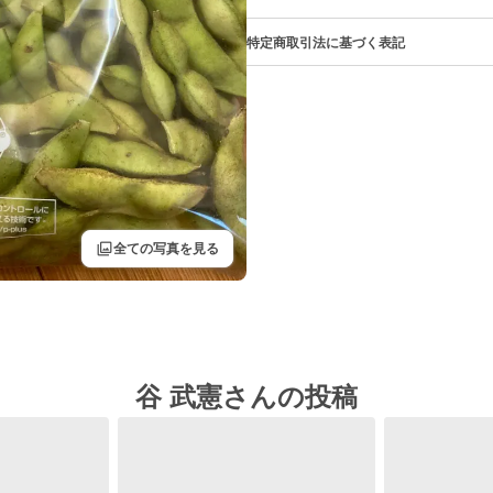
特定商取引法に基づく表記
filter
全ての写真を見る
谷 武憲さんの投稿