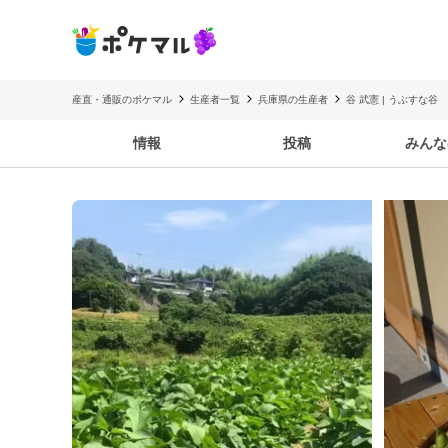
産直・通販のポケマル
生産者一覧
兵庫県の生産者
谷 武憲 | うぶすな谷
情報
投稿
みんな