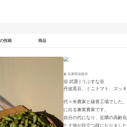
の投稿
商品
兵庫県淡路市
谷 武憲 | うぶすな谷
丹波黒豆、ミニトマト、ズッキ
代々米農家と線香工場でした。
に出る兼業農家です。

自分の代になり、近隣の高齢化
た土地が目立つ様になりました