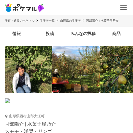
産直・通販のポケマル
生産者一覧
山形県の生産者
阿部陽介 | 水菓子屋乃介
情報
投稿
みんなの投稿
商品
山形県西村山郡大江町
阿部陽介 | 水菓子屋乃介
スモモ・洋梨・リンゴ