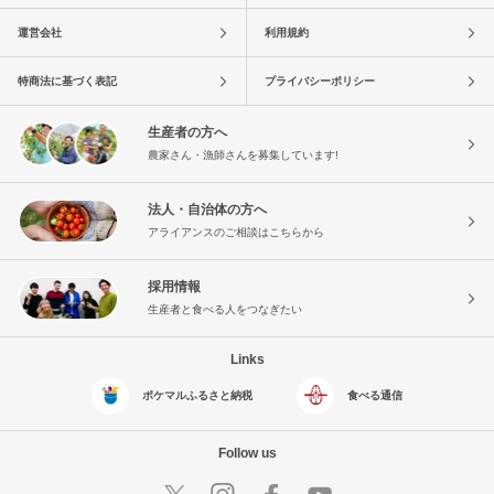
運営会社
利用規約
特商法に基づく表記
プライバシーポリシー
生産者の方へ
農家さん・漁師さんを募集しています!
法人・自治体の方へ
アライアンスのご相談はこちらから
採用情報
生産者と食べる人をつなぎたい
Links
ポケマルふるさと納税
食べる通信
Follow us