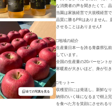
な消費者の声を聞きたくて、品
当園は家族経営で大規模経営では
品質に勝るPRはありません。
させることはありません❗️

□地域の紹介

生産量日本一を誇る青森県弘前
しています。

全国の生産量の20パーセントが
寒暖差が大きいほど、身が引き
□モットー

収穫翌日には発送し、新鮮なり
filter
全ての写真を見る
納得のいく味になるまで樹上完
を食べた方を笑顔にさせれるり