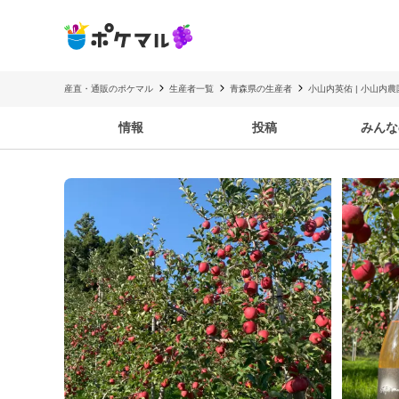
産直・通販のポケマル
生産者一覧
青森県の生産者
小山内英佑 | 小山内農
情報
投稿
みんな