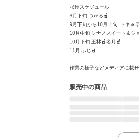
収穫スケジュール

8月下旬 つがる🍎

9月下旬から10月上旬  トキ🍏早
10月中旬 シナノスイート🍎ジョ
10月下旬 王林🍎名月🍏

11月 ふじ🍎

販売中の商品