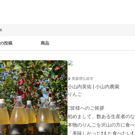
園
の投稿
商品
青森県弘前市
小山内英佑 | 小山内農園
りんご
□皆様へのご挨拶

初めまして、数ある生産者のな
本物のりんごを沢山の方に食べて
「美味しかった❗️また食べたい