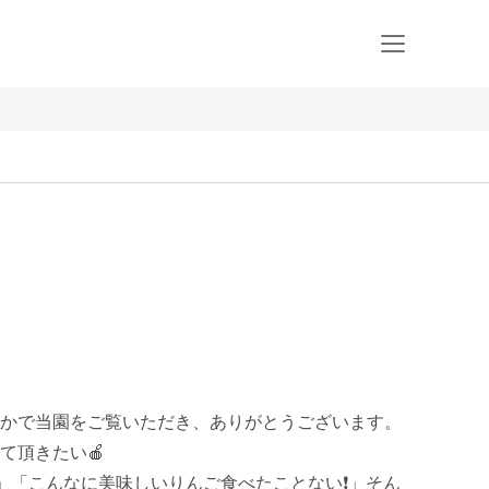
かで当園をご覧いただき、ありがとうございます。

頂きたい🍎

❗️」「こんなに美味しいりんご食べたことない❗️」そん