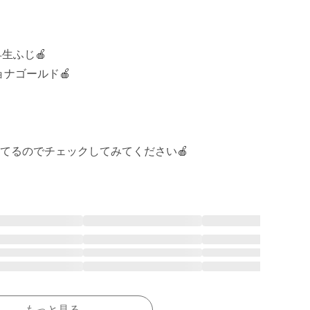
生ふじ🍎

ナゴールド🍎

もっと見る