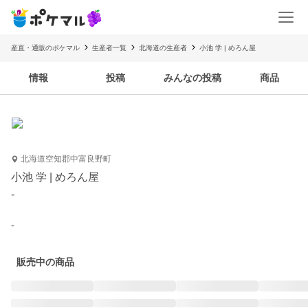
産直・通販のポケマル
生産者一覧
北海道の生産者
小池 学 | めろん屋
情報
投稿
みんなの投稿
商品
北海道空知郡中富良野町
小池 学 | めろん屋
-
-
販売中の商品