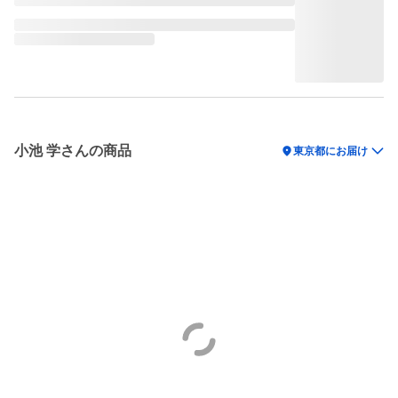
小池 学さんの商品
location_on
東京都にお届け