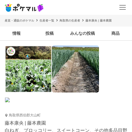
産直・通販のポケマル
生産者一覧
鳥取県の生産者
藤本康央 | 藤本農園
情報
投稿
みんなの投稿
商品
鳥取県西伯郡大山町
藤本康央 | 藤本農園
白ねぎ、ブロッコリー、スイートコーン、その他多品目野