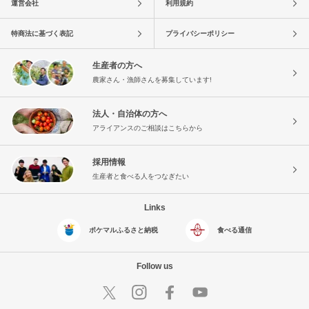
運営会社
利用規約
特商法に基づく表記
プライバシーポリシー
生産者の方へ
農家さん・漁師さんを募集しています!
法人・自治体の方へ
アライアンスのご相談はこちらから
採用情報
生産者と食べる人をつなぎたい
Links
ポケマルふるさと納税
食べる通信
Follow us