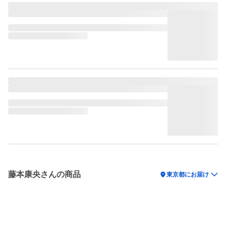
藤本康央さんの商品
location_on
東京都にお届け