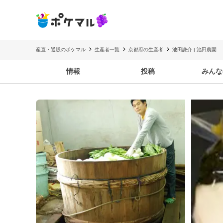
産直・通販のポケマル
生産者一覧
京都府の生産者
池田謙介 | 池田農園
情報
投稿
みんな