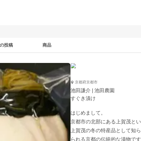
の投稿
商品
京都府京都市
池田謙介 | 池田農園
すぐき漬け
はじめまして。

京都市の北部にある上賀茂とい
上賀茂の冬の特産品として知ら
られる京都の伝統的な漬物です