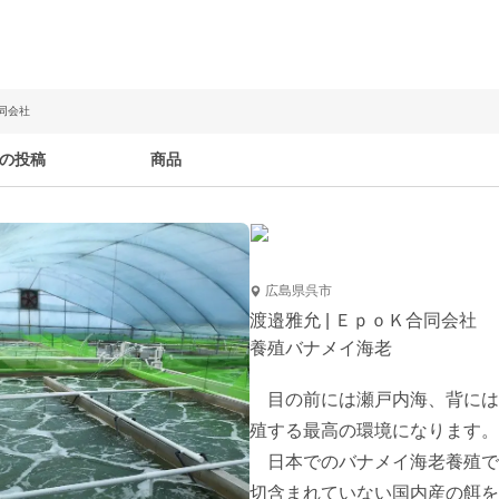
合同会社
の投稿
商品
広島県呉市
渡邉雅允 | ＥｐｏＫ合同会社
養殖バナメイ海老
　目の前には瀬戸内海、背には
殖する最高の環境になります。

　日本でのバナメイ海老養殖で
切含まれていない国内産の餌を