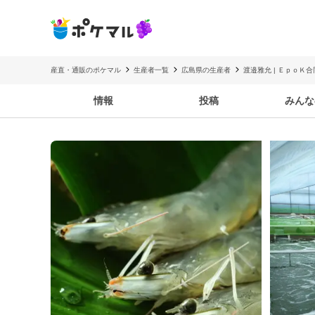
産直・通販のポケマル
生産者一覧
広島県の生産者
渡邉雅允 | ＥｐｏＫ
情報
投稿
みんな