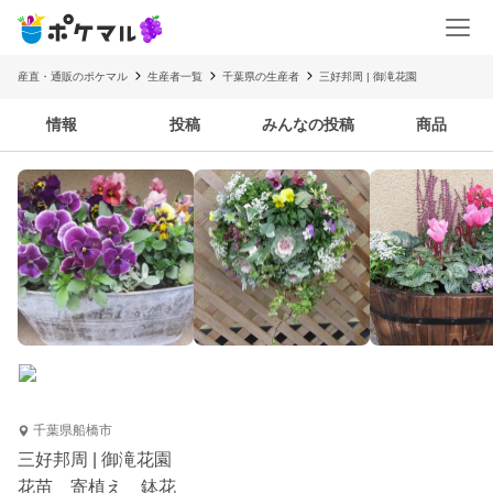
産直・通販のポケマル
生産者一覧
千葉県の生産者
三好邦周 | 御滝花園
情報
投稿
みんなの投稿
商品
千葉県船橋市
三好邦周 | 御滝花園
花苗 寄植え 鉢花