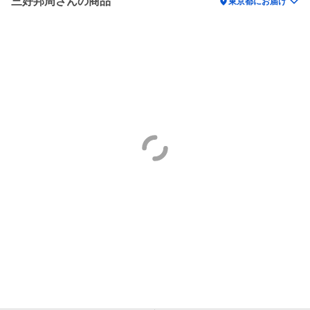
三好邦周さんの商品
location_on
東京都にお届け