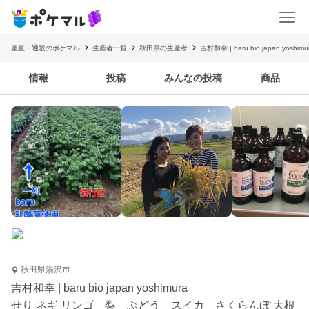
産直・通販のポケマル
生産者一覧
秋田県の生産者
吉村和幸 | baru bio japan yoshimu
情報
投稿
みんなの投稿
商品
秋田県湯沢市
吉村和幸 | baru bio japan yoshimura
せり ネギ リンゴ 梨 ぶどう スイカ さくらんぼ 大根