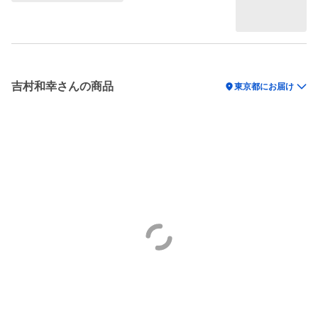
吉村和幸さんの商品
location_on
東京都にお届け