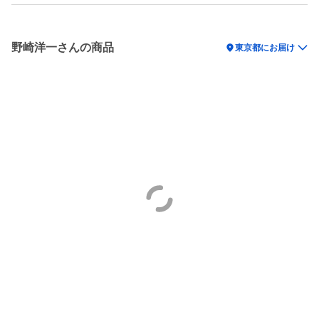
野崎洋一さんの商品
location_on
東京都にお届け