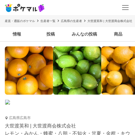
産直・通販のポケマル
生産者一覧
広島県の生産者
大世渡英和 | 大世渡商会株式会社
情報
投稿
みんなの投稿
商品
広島県広島市
大世渡英和 | 大世渡商会株式会社
レモン・みかん・蜂蜜・八朔・不知火・甘夏・金柑・キウ