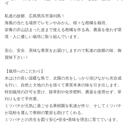
イ
私達の故郷、広島県呉市蒲刈島！

海風の当たる場所でレモンやみかん、様々な柑橘を栽培。

栄養の沢山詰まった皮まで使える柑橘を作る為、農薬を使わず環
境・人に優しい栽培に取り組んでいます。

安心、安全、美味な果実をお届けしますので私達の故郷の味、御
賞味下さい！

【栽培へのこだわり】

水はけの良い温暖な島で、太陽の光をしっかり浴びながら光合成
を行い、自然と大地の力を借りて果実本来の味を引き出します。

特別栽培の許可を受け、除草剤や化学肥料、農薬を使用せず、草
刈りも全て手作業。

ミツバチが元気に過ごせる果樹園を私達が作り、そしてミツバチ
が花粉を運んで果樹の繁栄も助けてくれる。
