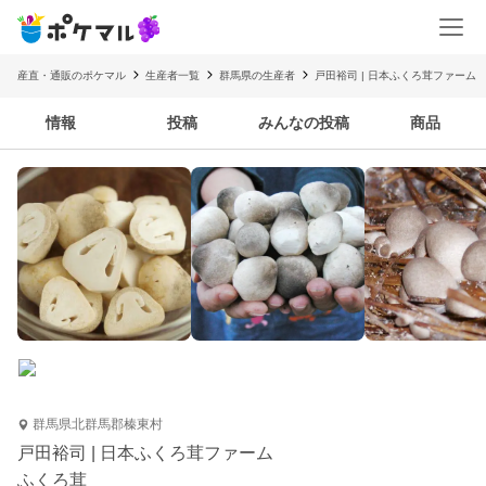
産直・通販のポケマル
生産者一覧
群馬県の生産者
戸田裕司 | 日本ふくろ茸ファーム
情報
投稿
みんなの投稿
商品
群馬県北群馬郡榛東村
戸田裕司 | 日本ふくろ茸ファーム
ふくろ茸