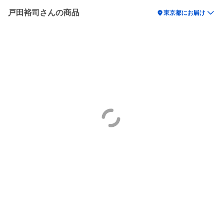
戸田裕司さんの商品
location_on
東京都にお届け