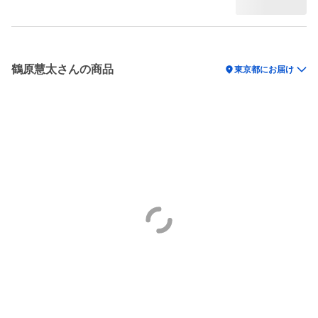
鶴原慧太さんの商品
location_on
東京都にお届け