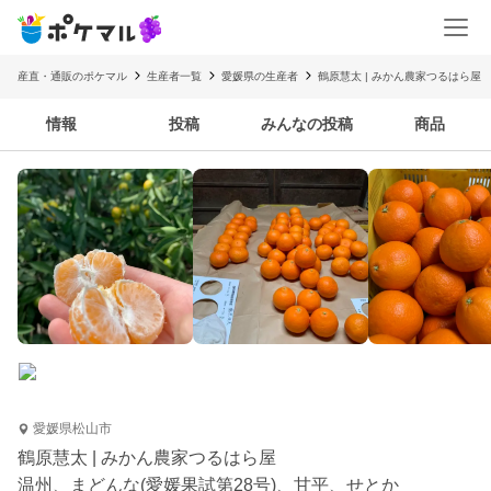
産直・通販のポケマル
生産者一覧
愛媛県の生産者
鶴原慧太 | みかん農家つるはら屋
情報
投稿
みんなの投稿
商品
愛媛県松山市
鶴原慧太 | みかん農家つるはら屋
温州、まどんな(愛媛果試第28号)、甘平、せとか