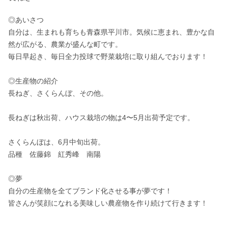
◎あいさつ

自分は、生まれも育ちも青森県平川市。気候に恵まれ、豊かな自
然が広がる、農業が盛んな町です。

毎日早起き、毎日全力投球で野菜栽培に取り組んでおります！

◎生産物の紹介

長ねぎ、さくらんぼ、その他。

長ねぎは秋出荷、ハウス栽培の物は4〜5月出荷予定です。

さくらんぼは、6月中旬出荷。

品種　佐藤錦　紅秀峰　南陽　

◎夢

自分の生産物を全てブランド化させる事が夢です！

皆さんが笑顔になれる美味しい農産物を作り続けて行きます！
