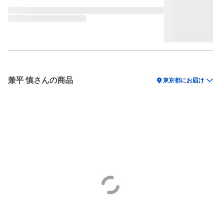
兼平 慎さんの商品
location_on
東京都にお届け