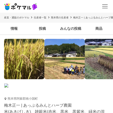
産直・通販のポケマル
生産者一覧
熊本県の生産者
梅木正一 | あっぷるみんとハーブ
情報
投稿
みんなの投稿
商品
熊本県阿蘇郡南小国町
梅木正一 | あっぷるみんとハーブ農園
米(あきげしき)、雑穀米(赤米、黒米、黒紫米、緑米の混