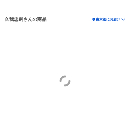
久我忠嗣さんの商品
location_on
東京都にお届け