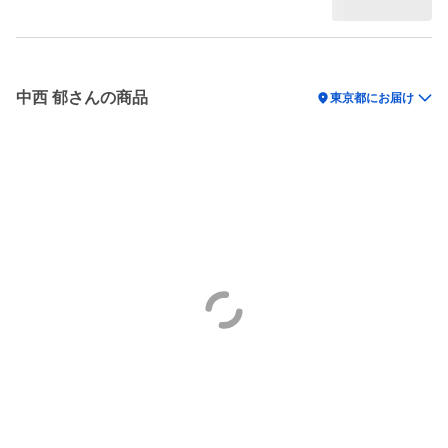
中西 郁さんの商品
location_on
東京都にお届け