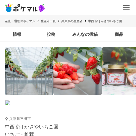
産直・通販のポケマル
生産者一覧
兵庫県の生産者
中西 郁 | かさやいちご園
情報
投稿
みんなの投稿
商品
兵庫県三田市
中西 郁 | かさやいちご園
いちご・椎茸