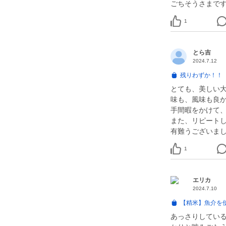
ごちそうさまです(
1
とら吉
2024.7.12
残りわずか！！
とても、美しい
味も、風味も良
手間暇をかけて
また、リピート
有難うございまし
1
エリカ
2024.7.10
【精米】魚介を
あっさりしてい