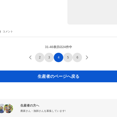
コメント
31-40表示/224件中
2
3
4
5
6
生産者のページへ戻る
生産者の方へ
農家さん・漁師さんを募集しています!