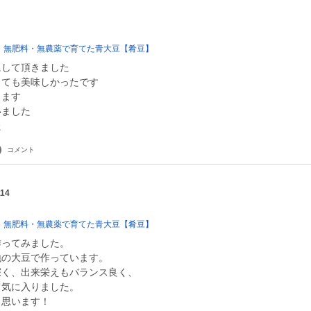
 無肥料・無農薬で育てた青大豆【肴豆】
にして頂きました
っても美味しかったです
ります
いました
た
コメント
114
 無肥料・無農薬で育てた青大豆【肴豆】
作ってみました。
地の大豆で作っています。
深く、出来栄えもバランス良く、
て気に入りました。
と思います！