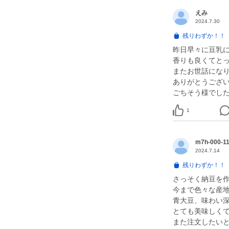
えみ
2024.7.30
残りわずか！！
昨日早々に豆乳
香りも良くてと
またお世話にな
ありがとうござ
ごちそう様でし
1
m7h-000-1
2024.7.14
残りわずか！！
さっそく納豆を
今まで色々な産
青大豆、味わい
とても美味しく
また注文したい