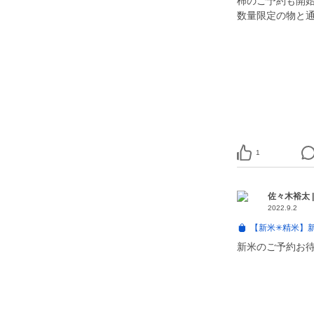
柿のご予約も開
1
佐々木裕太 
2022.9.2
【新米✳︎精米】
新米のご予約お待