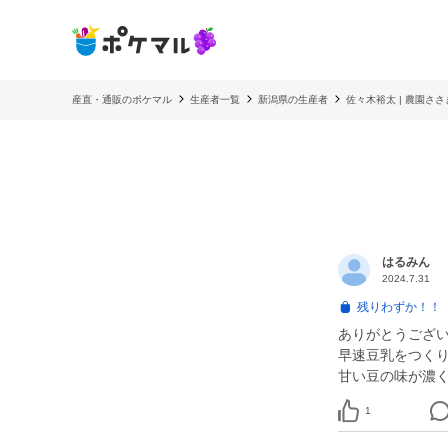
産直・通販のポケマル
生産者一覧
新潟県の生産者
佐々木裕太 | 農園ささ
はるみん
2024.7.31
残りわずか！！
ありがとうござ
早速豆乳をつく
甘い豆の味が濃
1