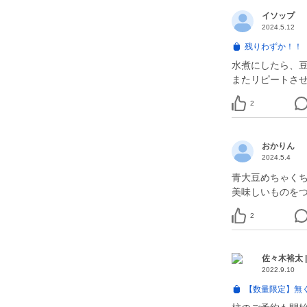
イソップ
2024.5.12
残りわずか！！
水煮にしたら、
またリピートさ
2
おかりん
2024.5.4
青大豆めちゃく
美味しいものを
2
佐々木裕太 
2022.9.10
【数量限定】無