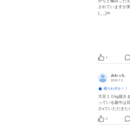
かりと噛みごたえ
されていますが
(_ _)m
1
みわっち
2024.7.2
残りわずか！！
大豆１０kg届き
っている最中は
さsていただきた
2