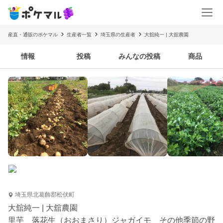
産直・通販のポケマル
生産者一覧
埼玉県の生産者
大舘純一 | 大舘農園
情報
投稿
みんなの投稿
商品
埼玉県北葛飾郡松伏町
大舘純一 | 大舘農園
里芋 落花生（おおまさり）ジャガイモ その他季節の野