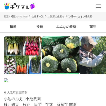
産直・通販のポケマル
生産者一覧
大阪府の生産者
小池のぶえ | 小池農園
情報
投稿
みんなの投稿
商品
大阪府羽曳野市
小池のぶえ | 小池農園
碓井豌豆 枝豆 里芋 芋茎 薩摩芋 南瓜