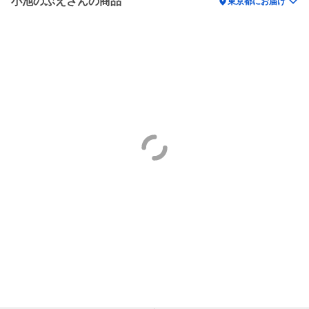
小池のぶえさんの商品
location_on
東京都にお届け