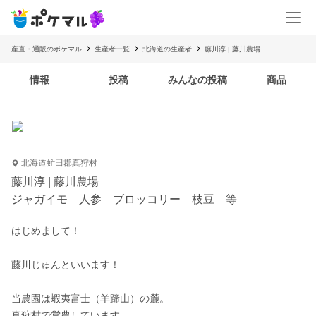
産直・通販のポケマル
生産者一覧
北海道の生産者
藤川淳 | 藤川農場
情報
投稿
みんなの投稿
商品
北海道虻田郡真狩村
藤川淳 | 藤川農場
ジャガイモ 人参 ブロッコリー 枝豆 等
はじめまして！

藤川じゅんといいます！

当農園は蝦夷富士（羊蹄山）の麓。

真狩村で営農しています。
