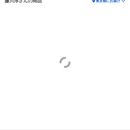
藤川淳さんの商品
location_on
東京都にお届け