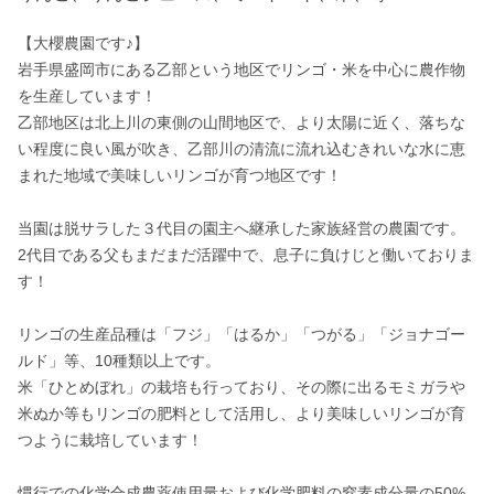
【大櫻農園です♪】

岩手県盛岡市にある乙部という地区でリンゴ・米を中心に農作物
を生産しています！

乙部地区は北上川の東側の山間地区で、より太陽に近く、落ちな
い程度に良い風が吹き、乙部川の清流に流れ込むきれいな水に恵
まれた地域で美味しいリンゴが育つ地区です！

当園は脱サラした３代目の園主へ継承した家族経営の農園です。

2代目である父もまだまだ活躍中で、息子に負けじと働いておりま
す！

リンゴの生産品種は「フジ」「はるか」「つがる」「ジョナゴー
ルド」等、10種類以上です。

米「ひとめぼれ」の栽培も行っており、その際に出るモミガラや
米ぬか等もリンゴの肥料として活用し、より美味しいリンゴが育
つように栽培しています！

慣行での化学合成農薬使用量および化学肥料の窒素成分量の50%