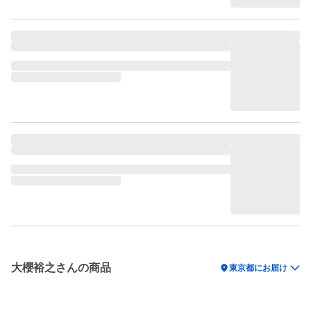
大櫻裕之さんの商品
location_on
東京都にお届け