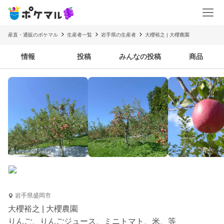
産直・通販のポケマル
生産者一覧
岩手県の生産者
大櫻裕之 | 大櫻農園
情報
投稿
みんなの投稿
商品
岩手県盛岡市
大櫻裕之 | 大櫻農園
りんご、りんごジュース、ミニトマト、米、等