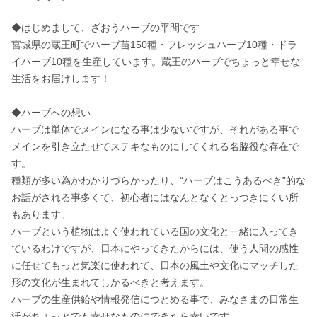
◆はじめまして、ざおうハーブの平間です

宮城県の蔵王町でハーブ苗150種・フレッシュハーブ10種・ドラ
イハーブ10種を生産しています。蔵王のハーブでちょっと幸せな
生活をお届けします！

◆ハーブへの想い

ハーブは単体でメインになる事は少ないですが、それがある事で
メインを引き立たせてステキなものにしてくれる名脇役な存在で
す。

種類が多い為かわかりづらかったり、“ハーブはこうあるべき”的な
お話がされる事多くて、初心者にはなんとなくとっつきにくい所
もあります。 

ハーブという植物はよく使われている国の文化と一緒に入ってき
ているわけですが、日本にやってきたからには、使う人間の感性
に任せてもっと気楽に使われて、日本の風土や文化にマッチした
形の文化が生まれてしかるべきと考えます。

ハーブの生産供給や情報発信につとめる事で、みなさまの日常生
活がちょっとでも幸せなものにできたら幸いです。
