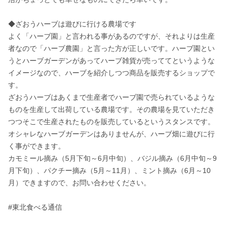
◆ざおうハーブは遊びに行ける農場です

よく「ハーブ園」と言われる事があるのですが、それよりは生産
者なので「ハーブ農園」と言った方が正しいです。ハーブ園とい
うとハーブガーデンがあってハーブ雑貨が売っててというような
イメージなので、ハーブを紹介しつつ商品を販売するショップで
す。

ざおうハーブはあくまで生産者でハーブ園で売られているような
ものを生産して出荷している農場です。その農場を見ていただき
つつそこで生産されたものを販売しているというスタンスです。

オシャレなハーブガーデンはありませんが、ハーブ畑に遊びに行
く事ができます。

カモミール摘み（5月下旬～6月中旬）、バジル摘み（6月中旬～9
月下旬）、パクチー摘み（5月～11月）、ミント摘み（6月～10
月）できますので、お問い合わせください。

#東北食べる通信