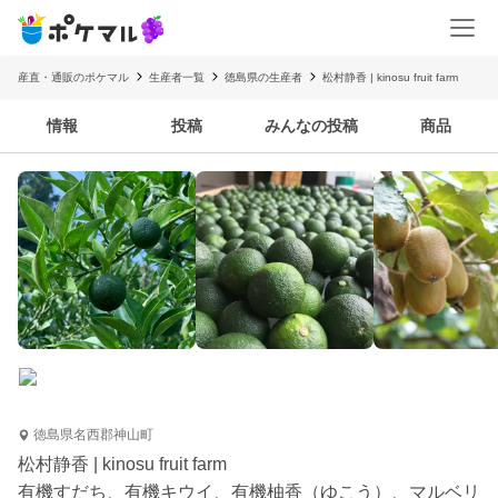
産直・通販のポケマル
生産者一覧
徳島県の生産者
松村静香 | kinosu fruit farm
情報
投稿
みんなの投稿
商品
徳島県名西郡神山町
松村静香 | kinosu fruit farm
有機すだち、有機キウイ、有機柚香（ゆこう）、マルベリ