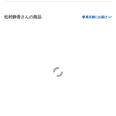
松村静香さんの商品
location_on
東京都にお届け