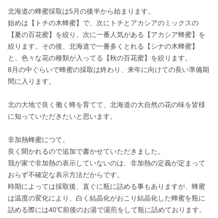
北海道の蜂蜜採取は5月の後半から始まります。

始めは【トチの木蜂蜜】で、次にトチとアカシアのミックスの
【夏の百花蜜】を絞り、次に一番人気がある【アカシア蜂蜜】を
絞ります。その後、北海道で一番多くとれる【シナの木蜂蜜】
と、色々な花の種類が入ってる【秋の百花蜜】を絞ります。

8月の中ぐらいで蜂蜜の採取は終わり、来年に向けての長い準備期
間に入ります。

北の大地で良く働く蜂を育てて、北海道の大自然の花の味を皆様
に知っていただきたいと思います。

非加熱蜂蜜につて。

良く聞かれるので追加で書かせていただきました。

我が家で非加熱の表示していないのは、非加熱の定義が定まって
おらず不確定な表示方法だからです。

時期によっては採取後、直ぐに瓶に詰める事もありますが、蜂蜜
は温度の変化により、白く結晶化がおこり結晶化した蜂蜜を瓶に
詰める際には40℃前後のお湯で湯煎をして瓶に詰めております。
