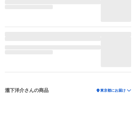
瀧下洋介さんの商品
location_on
東京都にお届け