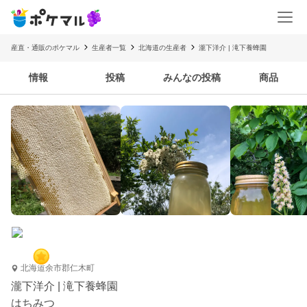
産直・通販のポケマル
生産者一覧
北海道の生産者
瀧下洋介 | 滝下養蜂園
情報
投稿
みんなの投稿
商品
北海道余市郡仁木町
瀧下洋介 | 滝下養蜂園
はちみつ