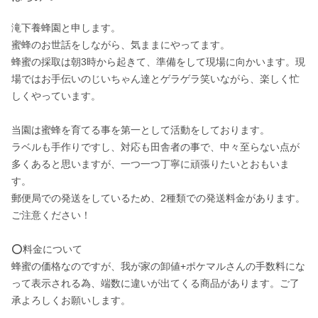
滝下養蜂園と申します。

蜜蜂のお世話をしながら、気ままにやってます。

蜂蜜の採取は朝3時から起きて、準備をして現場に向かいます。現
場ではお手伝いのじいちゃん達とゲラゲラ笑いながら、楽しく忙
しくやっています。

当園は蜜蜂を育てる事を第一として活動をしております。

ラベルも手作りですし、対応も田舎者の事で、中々至らない点が
多くあると思いますが、一つ一つ丁寧に頑張りたいとおもいま
す。

郵便局での発送をしているため、2種類での発送料金があります。

ご注意ください！

⭕️料金について

蜂蜜の価格なのですが、我が家の卸値+ポケマルさんの手数料にな
って表示される為、端数に違いが出てくる商品があります。ご了
承よろしくお願いします。
