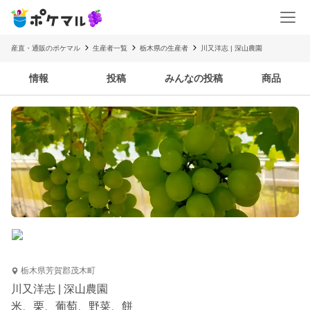
産直・通販のポケマル
生産者一覧
栃木県の生産者
川又洋志 | 深山農園
情報
投稿
みんなの投稿
商品
栃木県芳賀郡茂木町
川又洋志 | 深山農園
米、栗、葡萄、野菜、餅