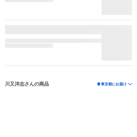
川又洋志さんの商品
location_on
東京都にお届け