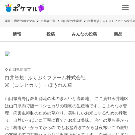
産直・通販のポケマル
生産者一覧
山口県の生産者
白井智規 | ふくぷくファーム株式
情報
投稿
みんなの投稿
商品
山口県周南市
白井智規 | ふくぷくファーム株式会社
米（コシヒカリ）・ほうれん草
山口県鹿野は錦川源流の水のきれいな高原地。 ここ鹿野今井地区
は山口県内で随一コシヒカリの種籾の生産地です。こまめな水管
理、病害虫抑制のための草刈り、美味しいお米にするための稗取
り、自然いっぱいに丁寧に育てたお米は美味。 今年の夏も暑かっ
た！梅雨が上がってからの でもお盆過ぎてからは夜寒いこの鹿野
の寒暖の差で甘味たっぷりに出来上がってます。 白米はおにぎり