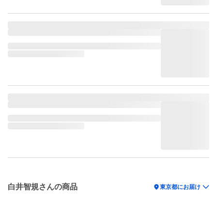
白井智規さんの商品
location_on
東京都にお届け