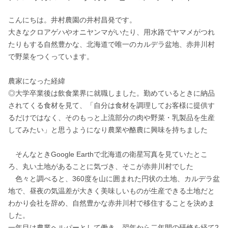
こんにちは。井村農園の井村昌発です。

大きなクロアゲハやオニヤンマがいたり、用水路でヤマメがつれ
たりもする自然豊かな、北海道で唯一のカルデラ盆地、赤井川村
で野菜をつくっています。

農家になった経緯

◎大学卒業後は飲食業界に就職しました。勤めているときに納品
されてくる食材を見て、「自分は食材を調理してお客様に提供す
るだけではなく、そのもっと上流部分の肉や野菜・乳製品を生産
してみたい」と思うようになり農業や酪農に興味を持ちました

　そんなときGoogle Earthで北海道の衛星写真を見ていたとこ
ろ、丸い土地があることに気づき、そこが赤井川村でした

　色々と調べると、360度を山に囲まれた円状の土地、カルデラ盆
地で、昼夜の気温差が大きく美味しいものが生産できる土地だと
わかり会社を辞め、自然豊かな赤井川村で移住することを決めま
した。

一年目は農業ヘルパーとして働き、翌年から二年間の研修を経て2