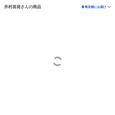
井村昌発さんの商品
location_on
東京都にお届け