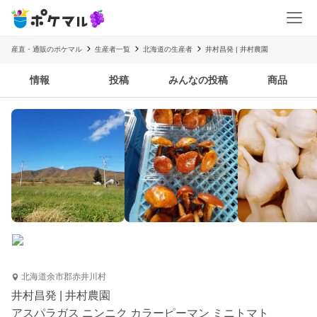
産直・通販のポケマル
生産者一覧
北海道の生産者
井村昌発 | 井村農園
情報
投稿
みんなの投稿
商品
北海道余市郡赤井川村
井村昌発 | 井村農園
アスパラガス ニンニク カラーピーマン ミニトマト