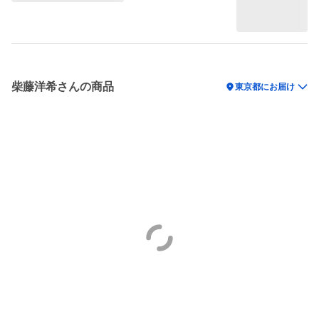
柴藤洋希さんの商品
location_on
東京都にお届け