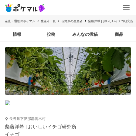
産直・通販のポケマル
生産者一覧
長野県の生産者
柴藤洋希 | おいしいイチゴ研究所
情報
投稿
みんなの投稿
商品
長野県下伊那郡喬木村
柴藤洋希 | おいしいイチゴ研究所
イチゴ