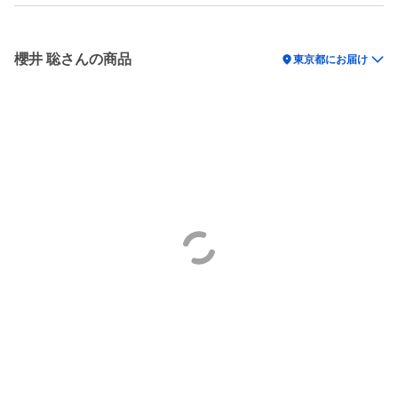
櫻井 聡さんの商品
location_on
東京都にお届け