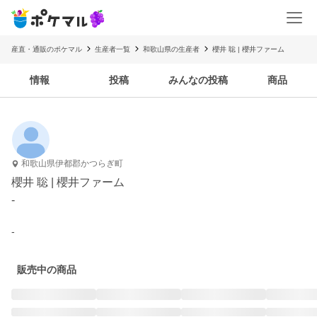
産直・通販のポケマル
生産者一覧
和歌山県の生産者
櫻井 聡 | 櫻井ファーム
情報
投稿
みんなの投稿
商品
和歌山県伊都郡かつらぎ町
櫻井 聡 | 櫻井ファーム
-
-
販売中の商品