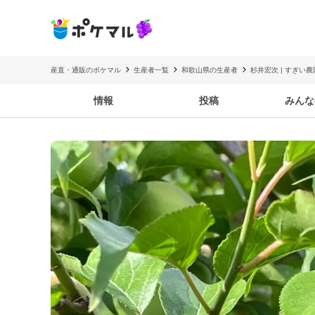
産直・通販のポケマル
生産者一覧
和歌山県の生産者
杉井宏次 | すぎい農
情報
投稿
みんな