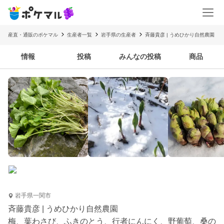
産直・通販のポケマル
生産者一覧
岩手県の生産者
斉藤貴彦 | うめひかり自然農園
情報
投稿
みんなの投稿
商品
岩手県一関市
斉藤貴彦 | うめひかり自然農園
梅、葉わさび、ふきのとう、行者にんにく、野葡萄、桑の