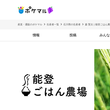
産直・通販のポケマル
生産者一覧
石川県の生産者
森 賢太 | 能登ごはん
情報
投稿
みんな