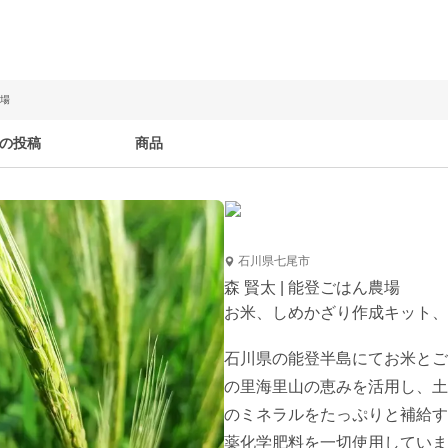
農場
の投稿
商品
石川県七尾市
森 賢太 | 能登ごはん農場
お米、しめかざり作成キット、
石川県の能登半島にてお米とご
の里海里山の恵みを活用し、土
のミネラルをたっぷりと補給す
薬化学肥料を一切使用していま