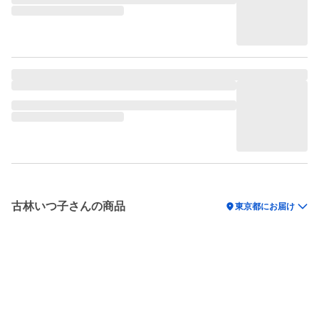
古林いつ子さんの商品
location_on
東京都にお届け