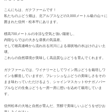
こんにちは、ガクファームです！

私たちのぶどう畑は、北アルプスなどの3,000メートル級の山々に
囲まれた信州・松本平にあります。

標高700メートルの冷涼な空気と強い陽射し、

内陸ならではの大きな昼夜の気温差、

そして穂高連峰から流れ出る河川による扇状地の水はけのよい土
壌。

これらの自然環境が美味しく高品質なぶどうを育んでくれます。

ガクファームでは、ワイナリーとしてワイン用ぶどうを栽培しワ
インを醸造していますが、フレッシュなぶどうの美味しさをその
まま味わっていただけるよう、シャインマスカットやナガノパー
プルなどの生食ぶどうも一房一房に想いを込めて栽培していま
す。

信州松本の大地と自然が育んだ、芳醇で美味しいぶどうをぜひお
楽しみください。