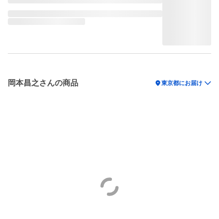
岡本昌之さんの商品
location_on
東京都にお届け