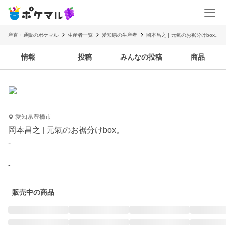
産直・通販のポケマル
生産者一覧
愛知県の生産者
岡本昌之 | 元氣のお裾分けbox。
情報
投稿
みんなの投稿
商品
愛知県豊橋市
岡本昌之 | 元氣のお裾分けbox。
-
-
販売中の商品