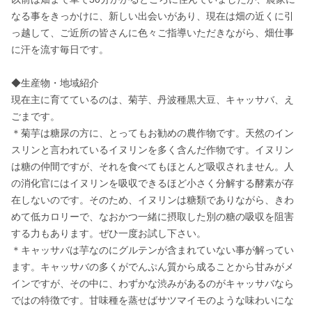
なる事をきっかけに、新しい出会いがあり、現在は畑の近くに引
っ越して、ご近所の皆さんに色々ご指導いただきながら、畑仕事
に汗を流す毎日です。

◆生産物・地域紹介

現在主に育てているのは、菊芋、丹波種黒大豆、キャッサバ、え
ごまです。

＊菊芋は糖尿の方に、とってもお勧めの農作物です。天然のイン
スリンと言われているイヌリンを多く含んだ作物です。イヌリン
は糖の仲間ですが、それを食べてもほとんど吸収されません。人
の消化官にはイヌリンを吸収できるほど小さく分解する酵素が存
在しないのです。そのため、イヌリンは糖類でありながら、きわ
めて低カロリーで、なおかつ一緒に摂取した別の糖の吸収を阻害
する力もあります。ぜひ一度お試し下さい。

＊キャッサバは芋なのにグルテンが含まれていない事が解ってい
ます。キャッサバの多くがでんぷん質から成ることから甘みがメ
インですが、その中に、わずかな渋みがあるのがキャッサバなら
ではの特徴です。甘味種を蒸せばサツマイモのような味わいにな