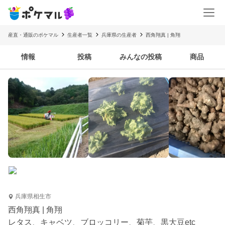
産直・通販のポケマル
生産者一覧
兵庫県の生産者
西角翔真 | 角翔
情報
投稿
みんなの投稿
商品
兵庫県相生市
西角翔真 | 角翔
レタス、キャベツ、ブロッコリー、菊芋、黒大豆etc