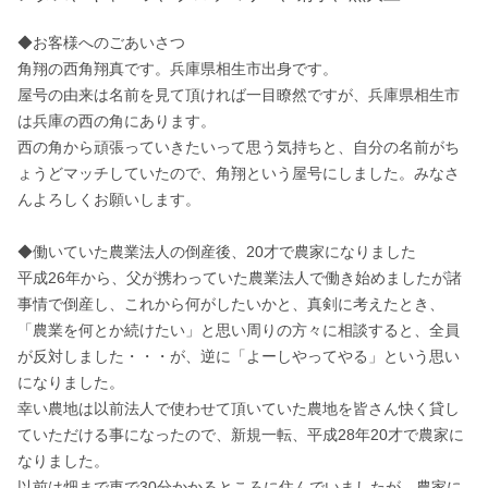
◆お客様へのごあいさつ

角翔の西角翔真です。兵庫県相生市出身です。

屋号の由来は名前を見て頂ければ一目瞭然ですが、兵庫県相生市
は兵庫の西の角にあります。

西の角から頑張っていきたいって思う気持ちと、自分の名前がち
ょうどマッチしていたので、角翔という屋号にしました。みなさ
んよろしくお願いします。

◆働いていた農業法人の倒産後、20才で農家になりました

平成26年から、父が携わっていた農業法人で働き始めましたが諸
事情で倒産し、これから何がしたいかと、真剣に考えたとき、
「農業を何とか続けたい」と思い周りの方々に相談すると、全員
が反対しました・・・が、逆に「よーしやってやる」という思い
になりました。

幸い農地は以前法人で使わせて頂いていた農地を皆さん快く貸し
ていただける事になったので、新規一転、平成28年20才で農家に
なりました。

以前は畑まで車で30分かかるところに住んでいましたが、農家に