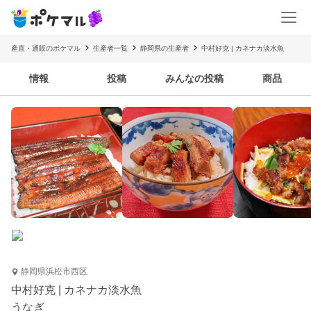
産直・通販のポケマル
生産者一覧
静岡県の生産者
中村好克 | カネナカ淡水魚
情報
投稿
みんなの投稿
商品
静岡県浜松市西区
中村好克 | カネナカ淡水魚
うなぎ