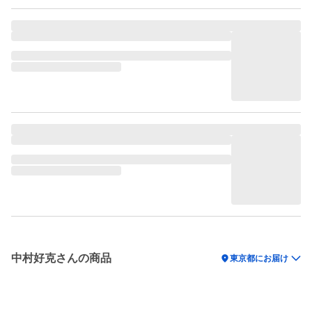
中村好克さんの商品
location_on
東京都にお届け