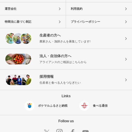
運営会社
利用規約
特商法に基づく表記
プライバシーポリシー
生産者の方へ
農家さん・漁師さんを募集しています!
法人・自治体の方へ
アライアンスのご相談はこちらから
採用情報
生産者と食べる人をつなぎたい
Links
ポケマルふるさと納税
食べる通信
Follow us