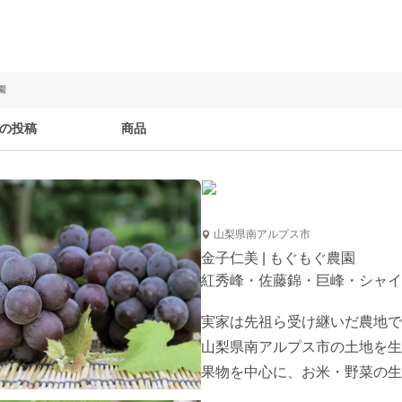
園
の投稿
商品
山梨県南アルプス市
金子仁美 | もぐもぐ農園
紅秀峰・佐藤錦・巨峰・シャイ
実家は先祖ら受け継いだ農地で
山梨県南アルプス市の土地を生
果物を中心に、お米・野菜の生