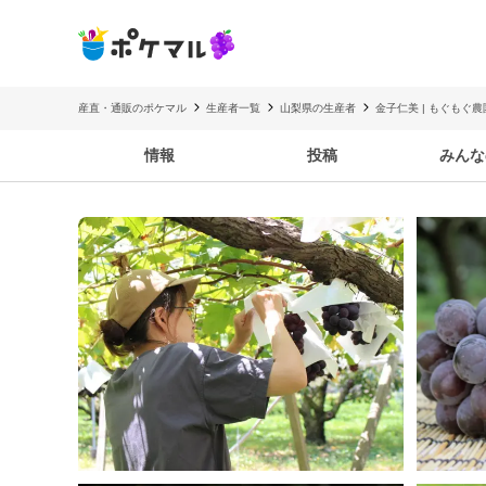
産直・通販のポケマル
生産者一覧
山梨県の生産者
金子仁美 | もぐもぐ農
情報
投稿
みんな