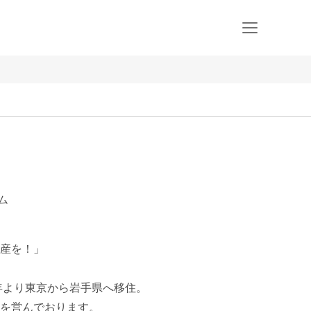
ム
産を！」

年より東京から岩手県へ移住。

を営んでおります。
