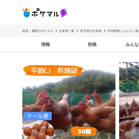
産直・通販のポケマル
生産者一覧
岩手県の生産者
竹内聖織 | さんりく
情報
投稿
みんな