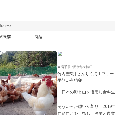
海山ファーム
の投稿
商品
岩手県上閉伊郡大槌町
竹内聖織 | さんりく海山ファー
平飼い有精卵
「日本の海と山を活用し食料生
そういった想いが募り、2019
自給自足を目指し、漁業と農業