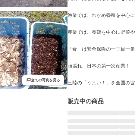
漁業では、わかめ養殖を中心に
農業では、養鶏を中心に野菜や
「食」は安全保障の一丁目一番
頑張れ、日本の第一次産業！

filter
全ての写真を見る
三陸の「うまい！」を全国の皆
販売中の商品