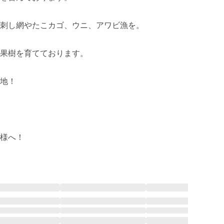
刺し網やたこカゴ、ウニ、アワビ漁を。

果樹を育てております。

地！

様へ！