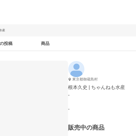
水産
の投稿
商品
東京都御蔵島村
根本久史 | ちゃんねも水産
-
-
販売中の商品